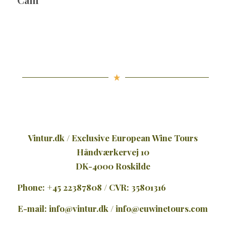
Vintur.dk / Exclusive European Wine Tours
Håndværkervej 10
DK-4000 Roskilde
Phone: +45 22387808 / CVR: 35801316
E-mail:
info@vintur.dk
/
info@euwinetours.com