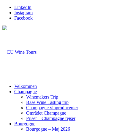
LinkedIn
Instagram
Facebook
Velkommen
Champagne
Winemakers Trip
Base Wine Tasting trip
Champagne vinproducenter
Området Champagne
Priser – Champagne rejser
Bourgogne
Bourgogne – Maj 2026