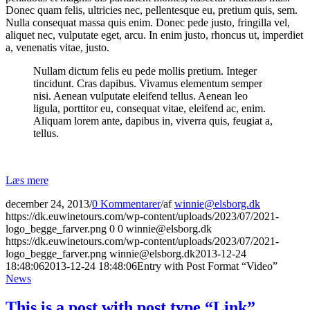
Donec quam felis, ultricies nec, pellentesque eu, pretium quis, sem.
Nulla consequat massa quis enim. Donec pede justo, fringilla vel,
aliquet nec, vulputate eget, arcu. In enim justo, rhoncus ut, imperdiet
a, venenatis vitae, justo.
Nullam dictum felis eu pede mollis pretium. Integer
tincidunt. Cras dapibus. Vivamus elementum semper
nisi. Aenean vulputate eleifend tellus. Aenean leo
ligula, porttitor eu, consequat vitae, eleifend ac, enim.
Aliquam lorem ante, dapibus in, viverra quis, feugiat a,
tellus.
Læs mere
december 24, 2013
/
0 Kommentarer
/
af
winnie@elsborg.dk
https://dk.euwinetours.com/wp-content/uploads/2023/07/2021-
logo_begge_farver.png
0
0
winnie@elsborg.dk
https://dk.euwinetours.com/wp-content/uploads/2023/07/2021-
logo_begge_farver.png
winnie@elsborg.dk
2013-12-24
18:48:06
2013-12-24 18:48:06
Entry with Post Format “Video”
News
This is a post with post type “Link”