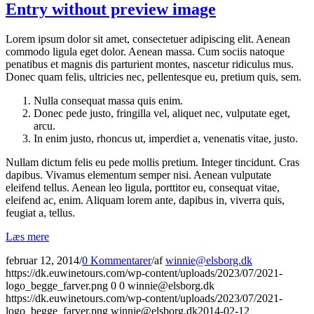
Entry without preview image
Lorem ipsum dolor sit amet, consectetuer adipiscing elit. Aenean
commodo ligula eget dolor. Aenean massa. Cum sociis natoque
penatibus et magnis dis parturient montes, nascetur ridiculus mus.
Donec quam felis, ultricies nec, pellentesque eu, pretium quis, sem.
Nulla consequat massa quis enim.
Donec pede justo, fringilla vel, aliquet nec, vulputate eget,
arcu.
In enim justo, rhoncus ut, imperdiet a, venenatis vitae, justo.
Nullam dictum felis eu pede mollis pretium. Integer tincidunt. Cras
dapibus. Vivamus elementum semper nisi. Aenean vulputate
eleifend tellus. Aenean leo ligula, porttitor eu, consequat vitae,
eleifend ac, enim. Aliquam lorem ante, dapibus in, viverra quis,
feugiat a, tellus.
Læs mere
februar 12, 2014
/
0 Kommentarer
/
af
winnie@elsborg.dk
https://dk.euwinetours.com/wp-content/uploads/2023/07/2021-
logo_begge_farver.png
0
0
winnie@elsborg.dk
https://dk.euwinetours.com/wp-content/uploads/2023/07/2021-
logo_begge_farver.png
winnie@elsborg.dk
2014-02-12