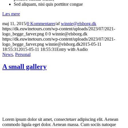
Sed aliquam, nisi quis porttitor congue
Læs mere
maj 11, 2015
/
0 Kommentarer
/
af
winnie@elsborg.dk
https://dk.euwinetours.com/wp-content/uploads/2023/07/2021-
logo_begge_farver.png
0
0
winnie@elsborg.dk
https://dk.euwinetours.com/wp-content/uploads/2023/07/2021-
logo_begge_farver.png
winnie@elsborg.dk
2015-05-11
18:55:31
2015-05-11 18:55:31
Entry with Audio
News
,
Personal
A small gallery
Lorem ipsum dolor sit amet, consectetuer adipiscing elit. Aenean
commodo ligula eget dolor. Aenean massa. Cum sociis natoque