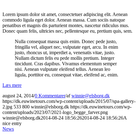
Lorem ipsum dolor sit amet, consectetuer adipiscing elit. Aenean
commodo ligula eget dolor. Aenean massa. Cum sociis natoque
penatibus et magnis dis parturient montes, nascetur ridiculus mus.
Donec quam felis, ultricies nec, pellentesque eu, pretium quis, sem.
Nulla consequat massa quis enim. Donec pede justo,
fringilla vel, aliquet nec, vulputate eget, arcu. In enim
justo, rhoncus ut, imperdiet a, venenatis vitae, justo.
Nullam dictum felis eu pede mollis pretium. Integer
tincidunt. Cras dapibus. Vivamus elementum semper
nisi. Aenean vulputate eleifend tellus. Aenean leo
ligula, porttitor eu, consequat vitae, eleifend ac, enim.
Læs mere
august 24, 2014
/
0 Kommentarer
/
af
winnie@elsborg.dk
https://dk.euwinetours.com/wp-content/uploads/2015/07/spa-gallery-
2.jpg
533
800
winnie@elsborg.dk
https://dk.euwinetours.com/wp-
content/uploads/2023/07/2021-logo_begge_farver.png
winnie@elsborg.dk
2014-08-24 18:56:26
2014-08-24 18:56:26
A
nice entry
News