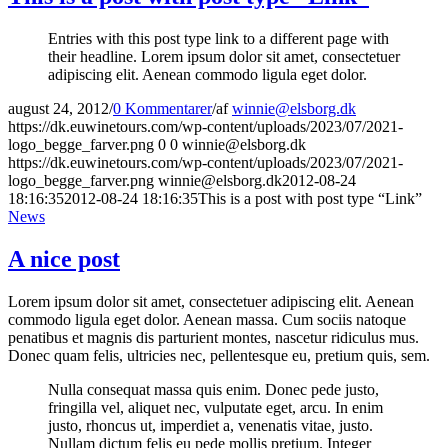
Entries with this post type link to a different page with
their headline. Lorem ipsum dolor sit amet, consectetuer
adipiscing elit. Aenean commodo ligula eget dolor.
august 24, 2012
/
0 Kommentarer
/
af
winnie@elsborg.dk
https://dk.euwinetours.com/wp-content/uploads/2023/07/2021-
logo_begge_farver.png
0
0
winnie@elsborg.dk
https://dk.euwinetours.com/wp-content/uploads/2023/07/2021-
logo_begge_farver.png
winnie@elsborg.dk
2012-08-24
18:16:35
2012-08-24 18:16:35
This is a post with post type “Link”
News
A nice post
Lorem ipsum dolor sit amet, consectetuer adipiscing elit. Aenean
commodo ligula eget dolor. Aenean massa. Cum sociis natoque
penatibus et magnis dis parturient montes, nascetur ridiculus mus.
Donec quam felis, ultricies nec, pellentesque eu, pretium quis, sem.
Nulla consequat massa quis enim. Donec pede justo,
fringilla vel, aliquet nec, vulputate eget, arcu. In enim
justo, rhoncus ut, imperdiet a, venenatis vitae, justo.
Nullam dictum felis eu pede mollis pretium. Integer