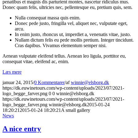
penatibus et magnis dis parturient montes, nascetur ridiculus mus.
Donec quam felis, ultricies nec, pellentesque eu, pretium quis, sem.
Nulla consequat massa quis enim.
Donec pede justo, fringilla vel, aliquet nec, vulputate eget,
arcu.
In enim justo, rhoncus ut, imperdiet a, venenatis vitae, justo.
Nullam dictum felis eu pede mollis pretium. Integer tincidunt.
Cras dapibus. Vivamus elementum semper nisi.
Aenean vulputate eleifend tellus. Aenean leo ligula, porttitor eu,
consequat vitae, eleifend ac, enim.
Læs mere
januar 24, 2015
/
0 Kommentarer
/
af
winnie@elsborg.dk
https://dk.euwinetours.com/wp-content/uploads/2023/07/2021-
logo_begge_farver.png
0
0
winnie@elsborg.dk
https://dk.euwinetours.com/wp-content/uploads/2023/07/2021-
logo_begge_farver.png
winnie@elsborg.dk
2015-01-24
18:20:21
2015-01-24 18:20:21
A small gallery
News
A nice entry