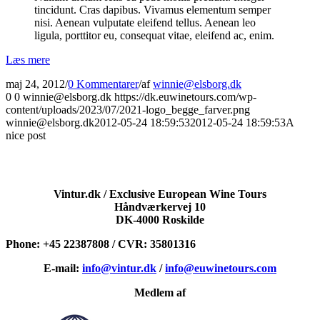
tincidunt. Cras dapibus. Vivamus elementum semper
nisi. Aenean vulputate eleifend tellus. Aenean leo
ligula, porttitor eu, consequat vitae, eleifend ac, enim.
Læs mere
maj 24, 2012
/
0 Kommentarer
/
af
winnie@elsborg.dk
0
0
winnie@elsborg.dk
https://dk.euwinetours.com/wp-
content/uploads/2023/07/2021-logo_begge_farver.png
winnie@elsborg.dk
2012-05-24 18:59:53
2012-05-24 18:59:53
A
nice post
Vintur.dk / Exclusive European Wine Tours
Håndværkervej 10
DK-4000 Roskilde
Phone: +45 22387808 / CVR: 35801316
E-mail:
info@vintur.dk
/
info@euwinetours.com
Medlem af