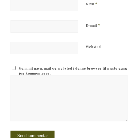
*
Navn
*
E-mail
Websted
Gem mit navn, mail og websted i denne browser til næste gang
jeg kommenterer.