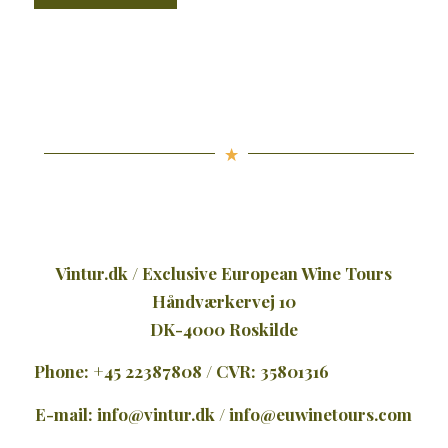
Vintur.dk / Exclusive European Wine Tours
Håndværkervej 10
DK-4000 Roskilde
Phone: +45 22387808 / CVR: 35801316
E-mail:
info@vintur.dk
/
info@euwinetours.com